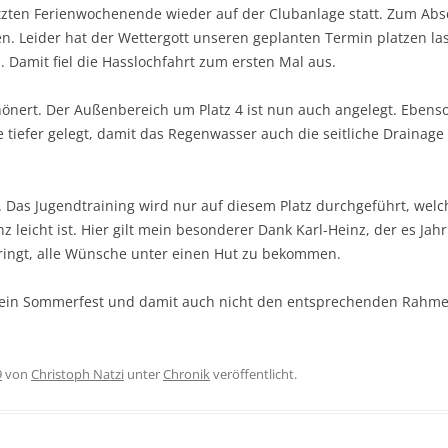
etzten Ferienwochenende wieder auf der Clubanlage statt. Zum Absc
en. Leider hat der Wettergott unseren geplanten Termin platzen l
amit fiel die Hasslochfahrt zum ersten Mal aus.
hönert. Der Außenbereich um Platz 4 ist nun auch angelegt. Ebenso
tiefer gelegt, damit das Regenwasser auch die seitliche Drainage e
t. Das Jugendtraining wird nur auf diesem Platz durchgeführt, welc
 leicht ist. Hier gilt mein besonderer Dank Karl-Heinz, der es Jah
ringt, alle Wünsche unter einen Hut zu bekommen.
kein Sommerfest und damit auch nicht den entsprechenden Rahmen
9
von
Christoph Natzi
unter
Chronik
veröffentlicht.